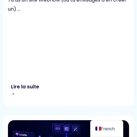
un) …
Lire la suite
English
French