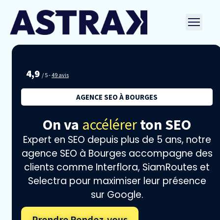
Aller
au
Ouvri
contenu
le
men
4,9
/ 5 -
49 avis
AGENCE SEO À BOURGES
On va
accélérer
ton SEO
Expert en SEO depuis plus de 5 ans, notre
agence SEO à Bourges accompagne des
clients comme Interflora, SiamRoutes et
Selectra pour maximiser leur présence
sur Google.
Prendre Rendez-vous