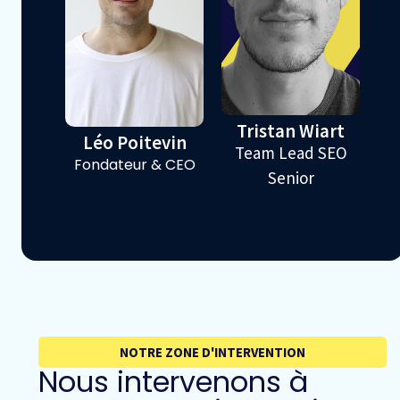
Tristan Wiart
Léo Poitevin
S
Team Lead SEO
Fondateur & CEO
Senior
NOTRE ZONE D'INTERVENTION
Nous intervenons à